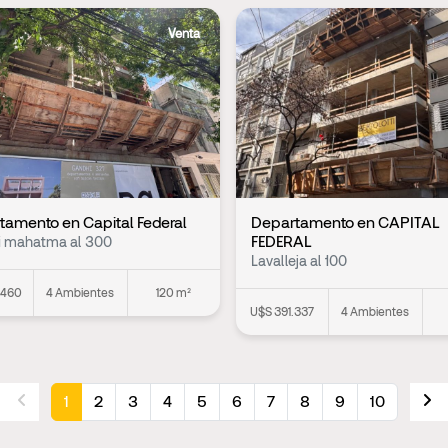
Venta
tamento en Capital Federal
Departamento en CAPITAL
FEDERAL
i mahatma al 300
Lavalleja al 100
.460
4 Ambientes
120 m²
U$S 391.337
4 Ambientes
1
2
3
4
5
6
7
8
9
10