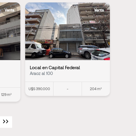
Venta
Venta
Local en Capital Federal
Araoz al 100
U$S 390.000
-
204 m²
129 m²