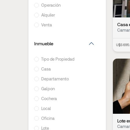
Operación
Alquiler
Casa e
Venta
Camarg
Inmueble
U$S 695
Tipo de Propiedad
Casa
Departamento
Galpon
Cochera
Local
Oficina
Lote e
Camarg
Lote