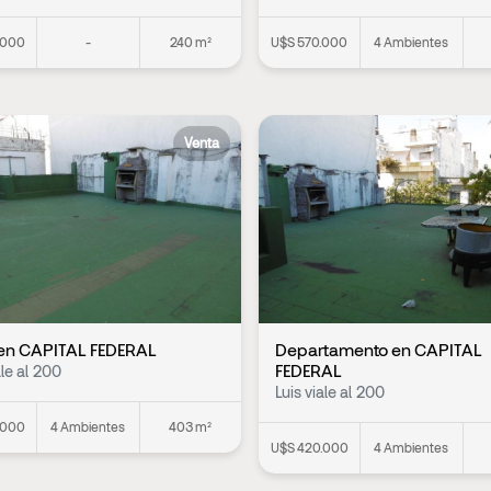
.000
-
240 m²
U$S 570.000
4 Ambientes
Venta
en CAPITAL FEDERAL
Departamento en CAPITAL
FEDERAL
ale al 200
Luis viale al 200
.000
4 Ambientes
403 m²
U$S 420.000
4 Ambientes