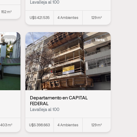
Lavalleja al 100
152 m²
U$S 421.535
4 Ambientes
129 m²
Venta
Venta
Departamento en CAPITAL
FEDERAL
Lavalleja al 100
403 m²
U$S 398.663
4 Ambientes
129 m²